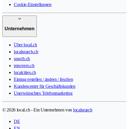
Cookie-Einstellungen
Unternehmen
Über local.ch
localsearch.ch
search.ch
renovero.ch
localcities.ch
Eintrag erstellen / ändern / löschen
Kundencenter für Geschäftskunden
Unerwünschtes Telefonmarketing
© 2026 local.ch - Ein Unternehmen von
localsearch
DE
EN