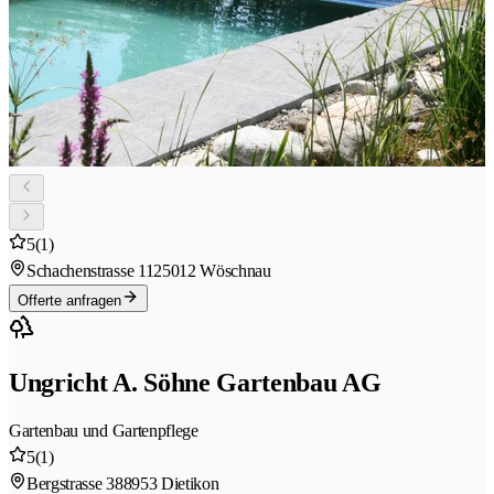
5
(1)
Schachenstrasse 112
5012 Wöschnau
Offerte anfragen
Ungricht A. Söhne Gartenbau AG
Gartenbau und Gartenpflege
5
(1)
Bergstrasse 38
8953 Dietikon