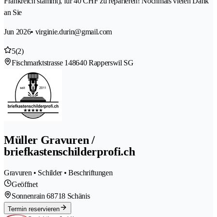
Frankreich stammt), für 40 CHF zu reparieren! Nochmals vielen Dank
an Sie
Jun 2026
• virginie.durin@gmail.com
5
(2)
Fischmarktstrasse 14
8640 Rapperswil SG
Müller Gravuren /
briefkastenschilderprofi.ch
Gravuren • Schilder • Beschriftungen
Geöffnet
Sonnenrain 6
8718 Schänis
Termin reservieren