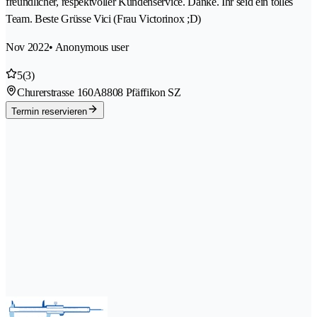
freundlicher, respektvoller Kundenservice. Danke. Ihr seid ein tolles
Team. Beste Grüsse Vici (Frau Victorinox ;D)
Nov 2022
• Anonymous user
5
(3)
Churerstrasse 160A
8808 Pfäffikon SZ
Termin reservieren