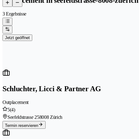
outplacement in seefeldstrasse-8008-zuerich
3 Ergebnisse
Jetzt geöffnet
Schluchter, Licci & Partner AG
Outplacement
5
(4)
Seefeldstrasse 25
8008 Zürich
Termin reservieren