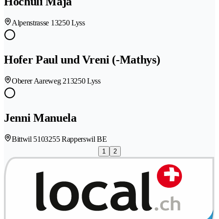
Hochuli Maja
Alpenstrasse 1
3250 Lyss
Hofer Paul und Vreni (-Mathys)
Oberer Aareweg 21
3250 Lyss
Jenni Manuela
Bittwil 510
3255 Rapperswil BE
1
2