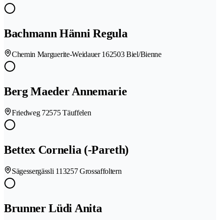
Bachmann Hänni Regula
Chemin Marguerite-Weidauer 16
2503 Biel/Bienne
Berg Maeder Annemarie
Friedweg 7
2575 Täuffelen
Bettex Cornelia (-Pareth)
Sägessergässli 11
3257 Grossaffoltern
Brunner Lüdi Anita