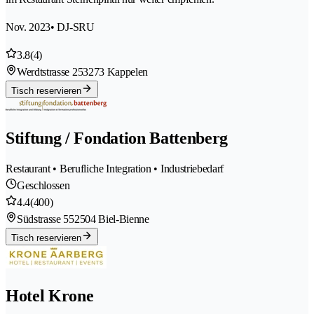
Nov. 2023
• DJ-SRU
3.8
(4)
Werdtstrasse 25
3273 Kappelen
Tisch reservieren
Stiftung / Fondation Battenberg
Restaurant • Berufliche Integration • Industriebedarf
Geschlossen
4.4
(400)
Südstrasse 55
2504 Biel-Bienne
Tisch reservieren
Hotel Krone