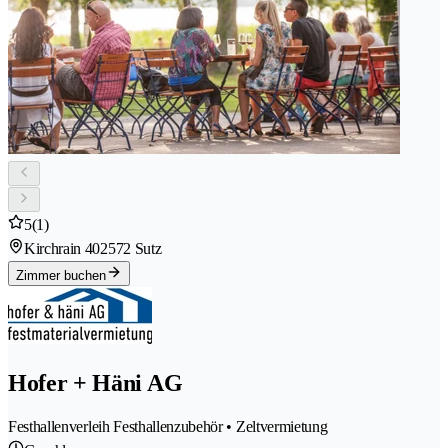
5
(1)
Kirchrain 40
2572 Sutz
Zimmer buchen
Hofer + Häni AG
Festhallenverleih Festhallenzubehör • Zeltvermietung