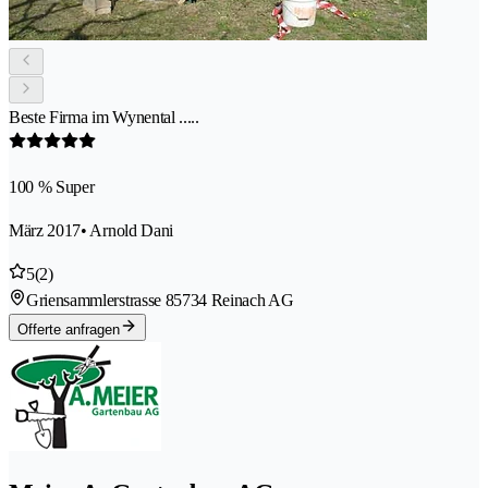
Beste Firma im Wynental .....
100 % Super
März 2017
• Arnold Dani
5
(2)
Griensammlerstrasse 8
5734 Reinach AG
Offerte anfragen