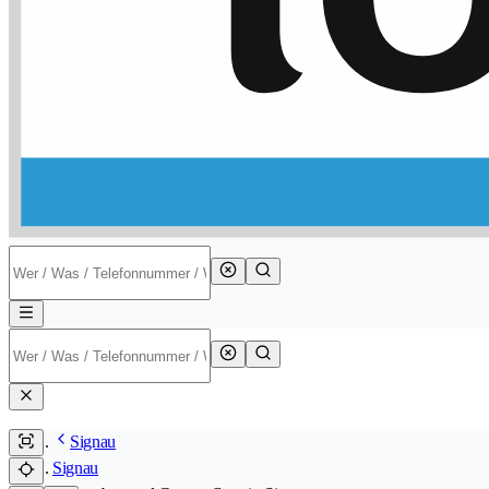
Signau
Signau