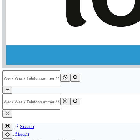
Sissach
Sissach