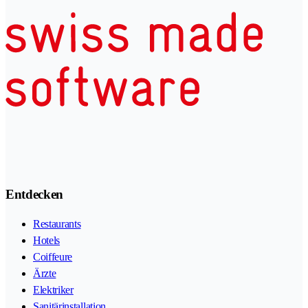
Entdecken
Restaurants
Hotels
Coiffeure
Ärzte
Elektriker
Sanitärinstallation