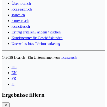
Über local.ch
localsearch.ch
search.ch
renovero.ch
localcities.ch
Eintrag erstellen / ändern / löschen
Kundencenter für Geschäftskunden
Unerwünschtes Telefonmarketing
© 2026 local.ch - Ein Unternehmen von
localsearch
DE
EN
FR
IT
Ergebnisse filtern