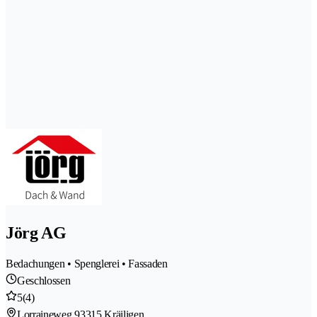
Jörg AG
Bedachungen • Spenglerei • Fassaden
Geschlossen
5
(4)
Lorraineweg 9
3315 Kräiligen