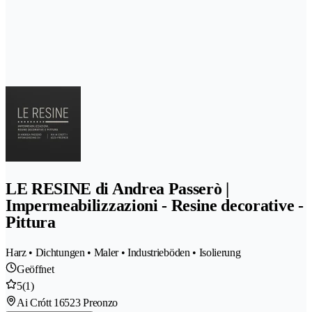
LE RESINE di Andrea Passerò |
Impermeabilizzazioni - Resine decorative -
Pittura
Harz • Dichtungen • Maler • Industrieböden • Isolierung
Geöffnet
5
(1)
Ai Crótt 1
6523 Preonzo