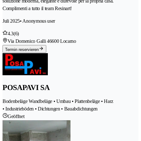
soluzione moderna, elegante e durevole per la propria casa.
Complimenti a tutto il team Resinart!
Juli 2025
• Anonymous user
4.3
(6)
Via Domenico Galli 4
6600 Locarno
Termin reservieren
POSAPAVI SA
Bodenbeläge Wandbeläge • Umbau • Plattenbeläge • Harz
• Industrieböden • Dichtungen • Bauabdichtungen
Geöffnet