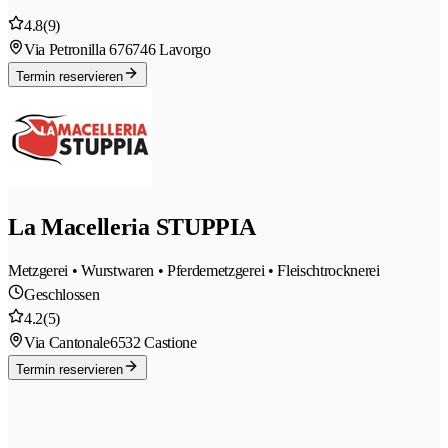
4.8
(9)
Via Petronilla 67
6746 Lavorgo
Termin reservieren
La Macelleria STUPPIA
Metzgerei • Wurstwaren • Pferdemetzgerei • Fleischtrocknerei
Geschlossen
4.2
(5)
Via Cantonale
6532 Castione
Termin reservieren