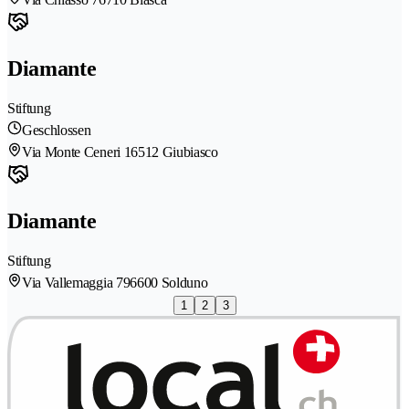
Diamante
Stiftung
Geschlossen
Via Monte Ceneri 1
6512 Giubiasco
Diamante
Stiftung
Via Vallemaggia 79
6600 Solduno
1
2
3