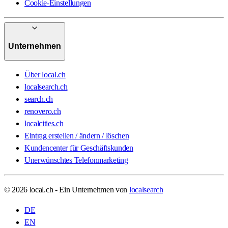
Cookie-Einstellungen
Unternehmen
Über local.ch
localsearch.ch
search.ch
renovero.ch
localcities.ch
Eintrag erstellen / ändern / löschen
Kundencenter für Geschäftskunden
Unerwünschtes Telefonmarketing
© 2026 local.ch - Ein Unternehmen von
localsearch
DE
EN