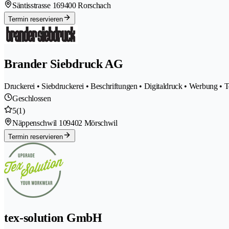
Säntisstrasse 16
9400 Rorschach
Termin reservieren
Brander Siebdruck AG
Druckerei • Siebdruckerei • Beschriftungen • Digitaldruck • Werbung • Te
Geschlossen
5
(1)
Näppenschwil 10
9402 Mörschwil
Termin reservieren
tex-solution GmbH