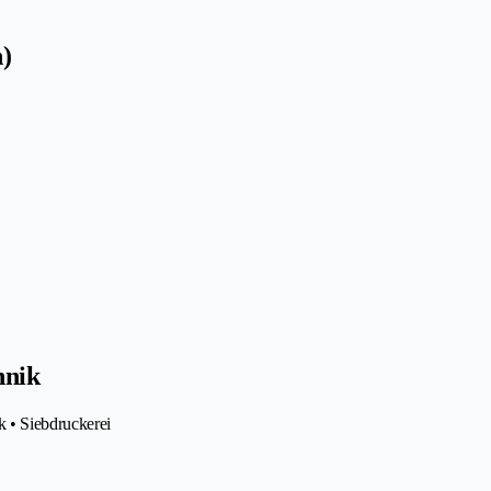
n)
hnik
k • Siebdruckerei