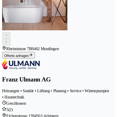
Rheinstrasse 7B
9462 Montlingen
Offerte anfragen
Franz Ulmann AG
Heizungen • Sanitär • Lüftung • Planung • Service • Wärmepumpen
• Haustechnik
Geschlossen
5
(2)
Eichenstrasse 13
9450 Lüchingen