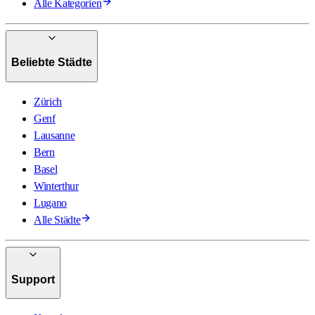
Alle Kategorien
Beliebte Städte
Zürich
Genf
Lausanne
Bern
Basel
Winterthur
Lugano
Alle Städte
Support