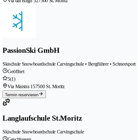
Via dal Bagn 52
7500 St. Moritz
PassionSki GmbH
Skischule Snowboardschule Carvingschule • Bergführer • Schneesport
Geöffnet
5
(1)
Via Maistra 15
7500 St. Moritz
Termin reservieren
Langlaufschule St.Moritz
Skischule Snowboardschule Carvingschule
Geschlossen