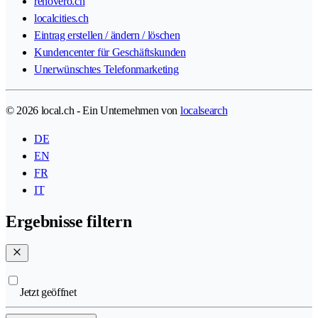
renovero.ch
localcities.ch
Eintrag erstellen / ändern / löschen
Kundencenter für Geschäftskunden
Unerwünschtes Telefonmarketing
© 2026 local.ch - Ein Unternehmen von
localsearch
DE
EN
FR
IT
Ergebnisse filtern
Jetzt geöffnet