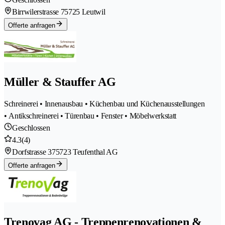
Birrwilerstrasse 7
5725 Leutwil
Offerte anfragen
Müller & Stauffer AG
Schreinerei • Innenausbau • Küchenbau und Küchenausstellungen
• Antikschreinerei • Türenbau • Fenster • Möbelwerkstatt
Geschlossen
4.3
(4)
Dorfstrasse 37
5723 Teufenthal AG
Offerte anfragen
Trenovag AG - Treppenrenovationen &