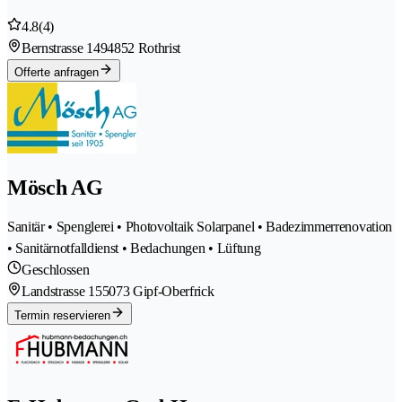
4.8
(4)
Bernstrasse 149
4852 Rothrist
Offerte anfragen
Mösch AG
Sanitär • Spenglerei • Photovoltaik Solarpanel • Badezimmerrenovation
• Sanitärnotfalldienst • Bedachungen • Lüftung
Geschlossen
Landstrasse 15
5073 Gipf-Oberfrick
Termin reservieren