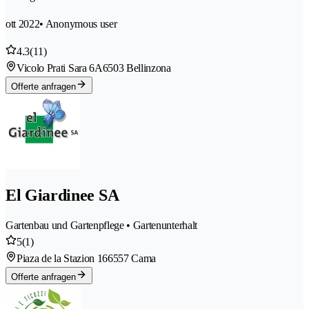
ott 2022
• Anonymous user
4.3
(11)
Vicolo Prati Sara 6A
6503 Bellinzona
Offerte anfragen
El Giardinee SA
Gartenbau und Gartenpflege • Gartenunterhalt
5
(1)
Piaza de la Stazion 16
6557 Cama
Offerte anfragen