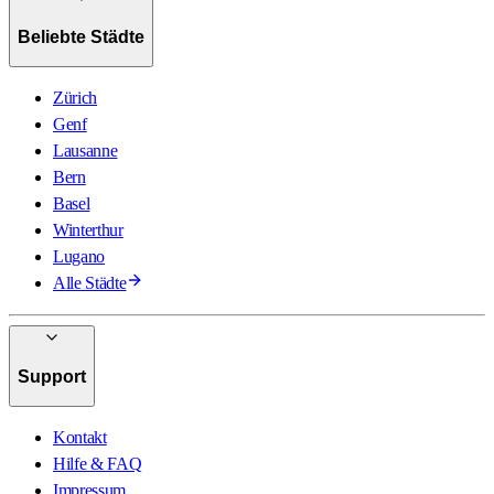
Beliebte Städte
Zürich
Genf
Lausanne
Bern
Basel
Winterthur
Lugano
Alle Städte
Support
Kontakt
Hilfe & FAQ
Impressum