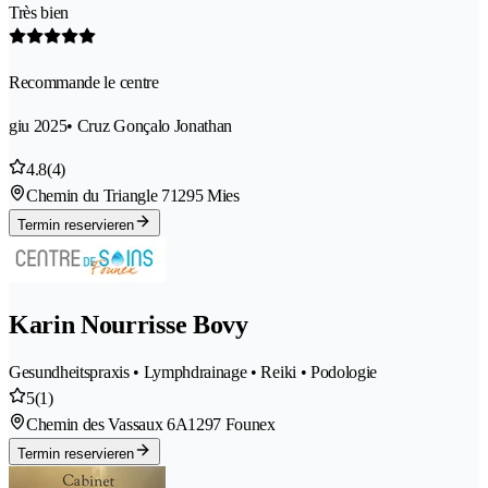
Très bien
Recommande le centre
giu 2025
• Cruz Gonçalo Jonathan
4.8
(4)
Chemin du Triangle 7
1295 Mies
Termin reservieren
Karin Nourrisse Bovy
Gesundheitspraxis • Lymphdrainage • Reiki • Podologie
5
(1)
Chemin des Vassaux 6A
1297 Founex
Termin reservieren