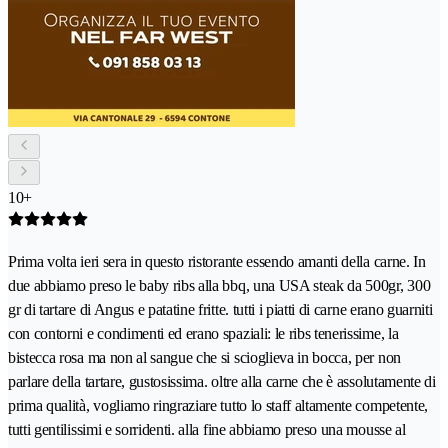
10+
Prima volta ieri sera in questo ristorante essendo amanti della carne. In
due abbiamo preso le baby ribs alla bbq, una USA steak da 500gr, 300
gr di tartare di Angus e patatine fritte. tutti i piatti di carne erano guarniti
con contorni e condimenti ed erano spaziali: le ribs tenerissime, la
bistecca rosa ma non al sangue che si scioglieva in bocca, per non
parlare della tartare, gustosissima. oltre alla carne che è assolutamente di
prima qualità, vogliamo ringraziare tutto lo staff altamente competente,
tutti gentilissimi e sorridenti. alla fine abbiamo preso una mousse al