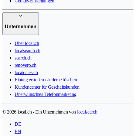
Cookie-Einstellungen
Unternehmen
Über local.ch
localsearch.ch
search.ch
renovero.ch
localcities.ch
Eintrag erstellen / ändern / löschen
Kundencenter für Geschäftskunden
Unerwünschtes Telefonmarketing
© 2026 local.ch - Ein Unternehmen von
localsearch
DE
EN