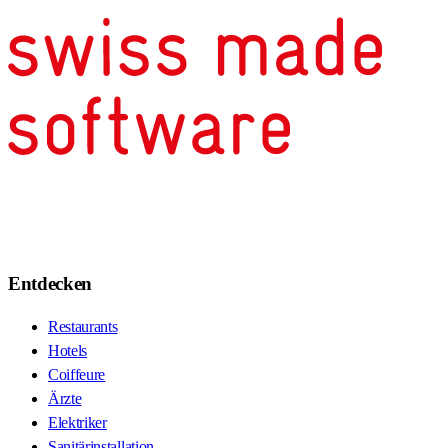
Entdecken
Restaurants
Hotels
Coiffeure
Ärzte
Elektriker
Sanitärinstallation