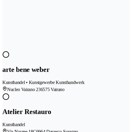
arte bene weber
Kunsthandel • Kunstgewerbe Kunsthandwerk
Nucleo Vairano 23
6575 Vairano
Atelier Restauro
Kunsthandel
Via Navree 18C
6964 Davesco-Soragno