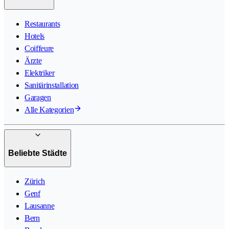
Restaurants
Hotels
Coiffeure
Ärzte
Elektriker
Sanitärinstallation
Garagen
Alle Kategorien
Beliebte Städte
Zürich
Genf
Lausanne
Bern