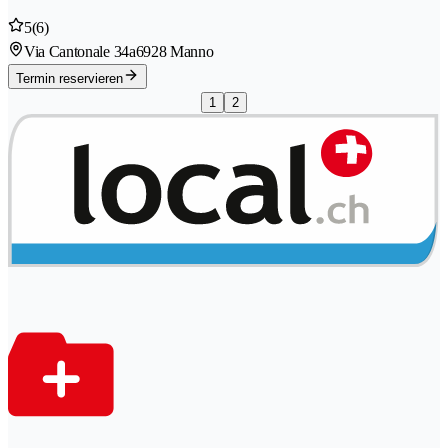
5
(6)
Via Cantonale 34a
6928 Manno
Termin reservieren
1
2