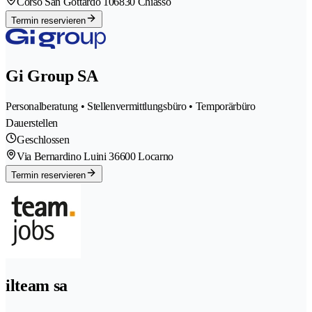
Corso San Gottardo 10
6830 Chiasso
Termin reservieren
Gi Group SA
Personalberatung • Stellenvermittlungsbüro • Temporärbüro
Dauerstellen
Geschlossen
Via Bernardino Luini 3
6600 Locarno
Termin reservieren
ilteam sa