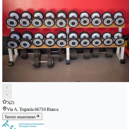
5
(2)
Via A. Tognola 6
6710 Biasca
Termin reservieren