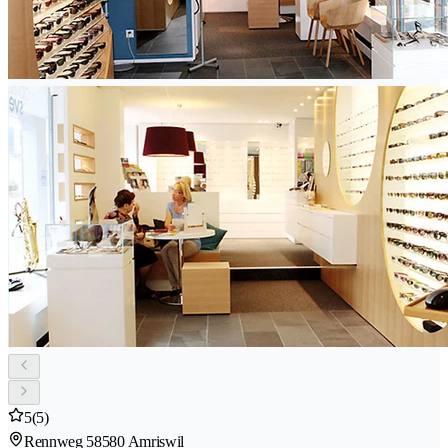
5
(5)
Rennweg 5
8580 Amriswil