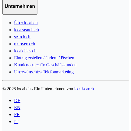
Unternehmen
Über local.ch
localsearch.ch
search.ch
renovero.ch
localcities.ch
Eintrag erstellen / ändern / löschen
Kundencenter für Geschäftskunden
Unerwünschtes Telefonmarketing
© 2026 local.ch - Ein Unternehmen von
localsearch
DE
EN
FR
IT