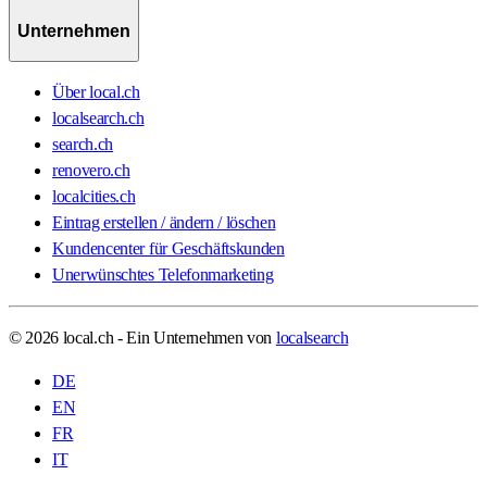
Unternehmen
Über local.ch
localsearch.ch
search.ch
renovero.ch
localcities.ch
Eintrag erstellen / ändern / löschen
Kundencenter für Geschäftskunden
Unerwünschtes Telefonmarketing
© 2026 local.ch - Ein Unternehmen von
localsearch
DE
EN
FR
IT