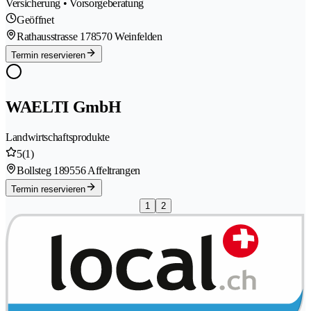
Versicherung • Vorsorgeberatung
Geöffnet
Rathausstrasse 17
8570 Weinfelden
Termin reservieren
WAELTI GmbH
Landwirtschaftsprodukte
5
(1)
Bollsteg 18
9556 Affeltrangen
Termin reservieren
1
2