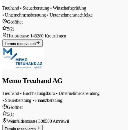
Treuhand • Steuerberatung • Wirtschaftsprüfung
• Unternehmensberatung • Unternehmensnachfolge
Geöffnet
5
(2)
Hauptstrasse 14
8280 Kreuzlingen
Termin reservieren
Memo Treuhand AG
Treuhand • Buchhaltungsbüro • Unternehmensberatung
• Steuerberatung • Finanzberatung
Geöffnet
5
(1)
Weinfelderstrasse 30
8580 Amriswil
Termin reservieren