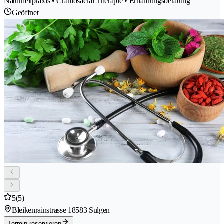
Naturheilpraxis • Craniosacral Therapie • Ernährungsberatung
Geöffnet
5
(5)
Bleikenrainstrasse 1
8583 Sulgen
Termin reservieren