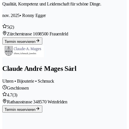
Qualität, Kompetenz und Leidenschaft für schöne Dinge.
nov. 2025
• Ronny Egger
5
(2)
Zürcherstrasse 169
8500 Frauenfeld
Termin reservieren
Claude André Mages Sàrl
Uhren • Bijouterie • Schmuck
Geschlossen
4.7
(3)
Rathausstrasse 34
8570 Weinfelden
Termin reservieren