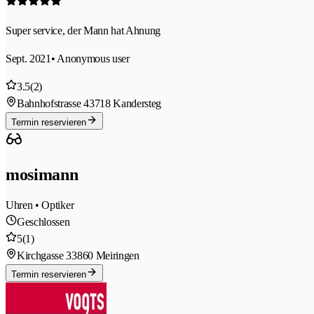
Super service, der Mann hat Ahnung
Sept. 2021
• Anonymous user
3.5
(2)
Bahnhofstrasse 4
3718 Kandersteg
Termin reservieren
mosimann
Uhren • Optiker
Geschlossen
5
(1)
Kirchgasse 3
3860 Meiringen
Termin reservieren