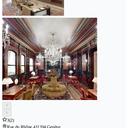
3
(2)
Rue du Rhône 41
1204 Genève