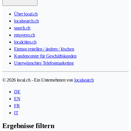
Über local.ch
localsearch.ch
search.ch
renovero.ch
localcities.ch
Eintrag erstellen / ändern / löschen
Kundencenter für Geschäftskunden
Unerwünschtes Telefonmarketing
© 2026 local.ch - Ein Unternehmen von
localsearch
DE
EN
FR
IT
Ergebnisse filtern