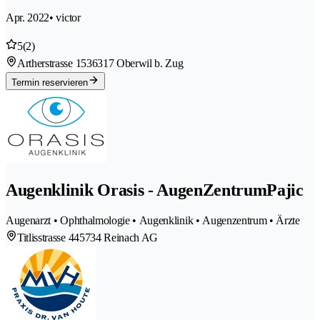
Apr. 2022
• victor
5
(2)
Artherstrasse 153
6317 Oberwil b. Zug
Termin reservieren
Augenklinik Orasis - AugenZentrumPajic
Augenarzt • Ophthalmologie • Augenklinik • Augenzentrum • Ärzte
Titlisstrasse 44
5734 Reinach AG