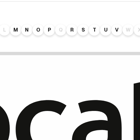
L
M
N
O
P
Q
R
S
T
U
V
W