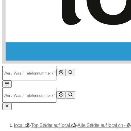
•
•
local.ch
Top Städte auf local.ch
Alle Städte auf local.ch - U