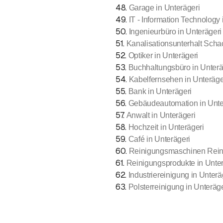
48
.
Garage in Unterägeri
49
.
IT - Information Technology 
50
.
Ingenieurbüro in Unterägeri
51
.
Kanalisationsunterhalt Scha
52
.
Optiker in Unterägeri
53
.
Buchhaltungsbüro in Unterä
54
.
Kabelfernsehen in Unteräge
55
.
Bank in Unterägeri
56
.
Gebäudeautomation in Unte
57
.
Anwalt in Unterägeri
58
.
Hochzeit in Unterägeri
59
.
Café in Unterägeri
60
.
Reinigungsmaschinen Reini
61
.
Reinigungsprodukte in Unter
62
.
Industriereinigung in Unterä
63
.
Polsterreinigung in Unteräge