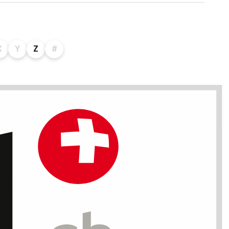
X
Y
Z
#