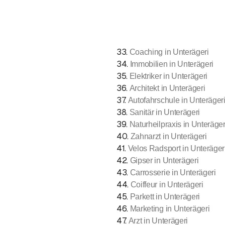
33
.
Coaching in Unterägeri
34
.
Immobilien in Unterägeri
35
.
Elektriker in Unterägeri
36
.
Architekt in Unterägeri
37
.
Autofahrschule in Unteräger
38
.
Sanitär in Unterägeri
39
.
Naturheilpraxis in Unteräger
40
.
Zahnarzt in Unterägeri
41
.
Velos Radsport in Unteräger
42
.
Gipser in Unterägeri
43
.
Carrosserie in Unterägeri
44
.
Coiffeur in Unterägeri
45
.
Parkett in Unterägeri
46
.
Marketing in Unterägeri
47
.
Arzt in Unterägeri