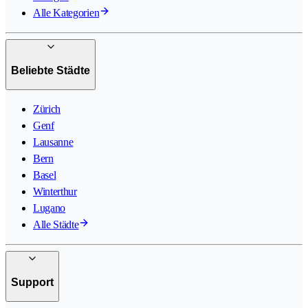
Alle Kategorien
Beliebte Städte
Zürich
Genf
Lausanne
Bern
Basel
Winterthur
Lugano
Alle Städte
Support