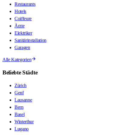
Restaurants
Hotels
Coiffeure
Ärzte
Elektriker
Sanitärinstallation
Garagen
Alle Kategorien
Beliebte Städte
Zürich
Genf
Lausanne
Bern
Basel
Winterthur
Lugano