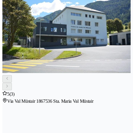
5
(3)
Via Val Müstair 186
7536 Sta. Maria Val Müstair