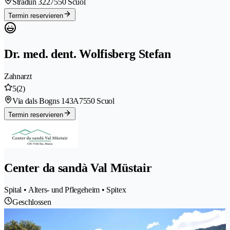
Stradun 322
7550 Scuol
Termin reservieren
Dr. med. dent. Wolfisberg Stefan
Zahnarzt
5
(2)
Via dals Bogns 143A
7550 Scuol
Termin reservieren
Center da sandà Val Müstair
Spital • Alters- und Pflegeheim • Spitex
Geschlossen