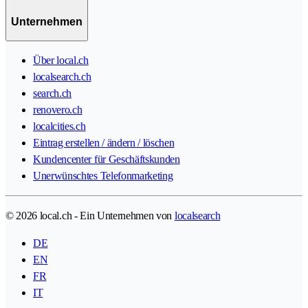
Unternehmen
Über local.ch
localsearch.ch
search.ch
renovero.ch
localcities.ch
Eintrag erstellen / ändern / löschen
Kundencenter für Geschäftskunden
Unerwünschtes Telefonmarketing
© 2026 local.ch - Ein Unternehmen von
localsearch
DE
EN
FR
IT