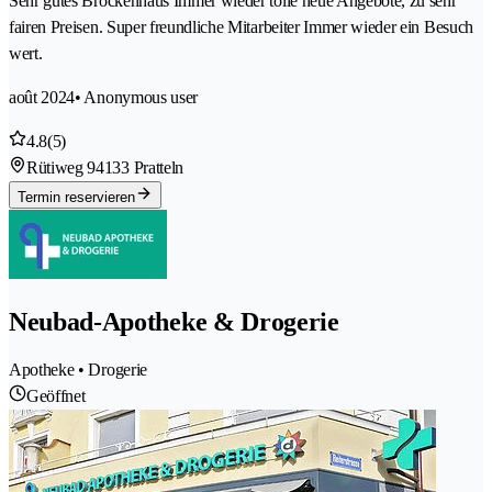
Sehr gutes Brockenhaus Immer wieder tolle neue Angebote, zu sehr
fairen Preisen. Super freundliche Mitarbeiter Immer wieder ein Besuch
wert.
août 2024
• Anonymous user
4.8
(5)
Rütiweg 9
4133 Pratteln
Termin reservieren
Neubad-Apotheke & Drogerie
Apotheke • Drogerie
Geöffnet