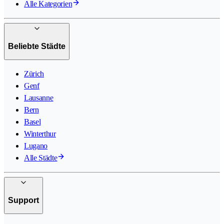
Alle Kategorien
Beliebte Städte
Zürich
Genf
Lausanne
Bern
Basel
Winterthur
Lugano
Alle Städte
Support