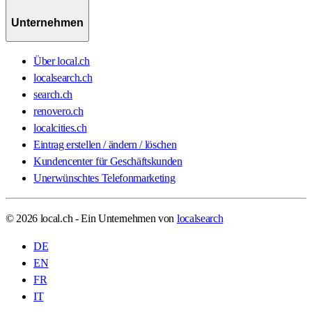
Unternehmen
Über local.ch
localsearch.ch
search.ch
renovero.ch
localcities.ch
Eintrag erstellen / ändern / löschen
Kundencenter für Geschäftskunden
Unerwünschtes Telefonmarketing
© 2026 local.ch - Ein Unternehmen von
localsearch
DE
EN
FR
IT