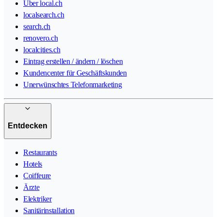
Über local.ch
localsearch.ch
search.ch
renovero.ch
localcities.ch
Eintrag erstellen / ändern / löschen
Kundencenter für Geschäftskunden
Unerwünschtes Telefonmarketing
Entdecken
Restaurants
Hotels
Coiffeure
Ärzte
Elektriker
Sanitärinstallation