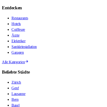
Entdecken
Restaurants
Hotels
Coiffeure
Ärzte
Elektriker
Sanitärinstallation
Garagen
Alle Kategorien
Beliebte Städte
Zürich
Genf
Lausanne
Bern
Basel