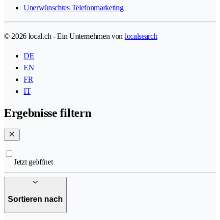
Unerwünschtes Telefonmarketing
© 2026 local.ch - Ein Unternehmen von
localsearch
DE
EN
FR
IT
Ergebnisse filtern
Jetzt geöffnet
Sortieren nach