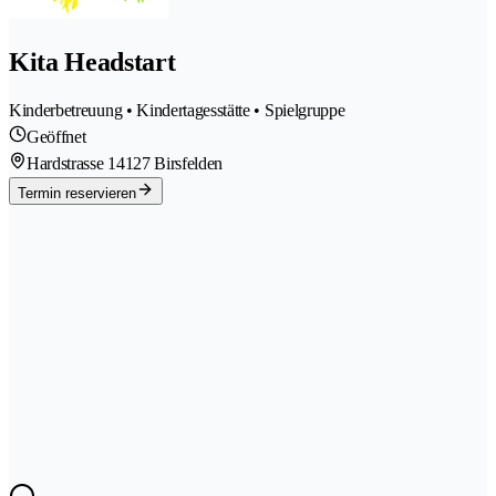
Kita Headstart
Kinderbetreuung • Kindertagesstätte • Spielgruppe
Geöffnet
Hardstrasse 1
4127 Birsfelden
Termin reservieren