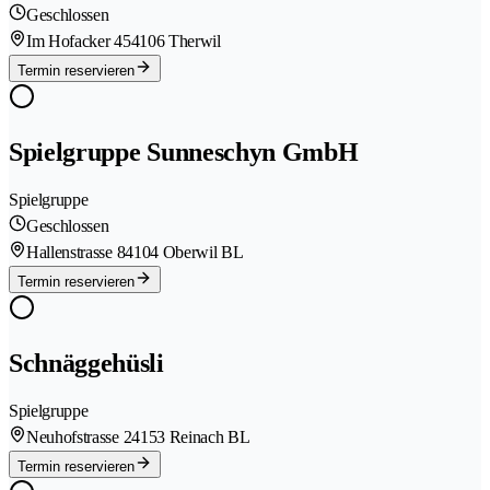
Geschlossen
Im Hofacker 45
4106 Therwil
Termin reservieren
Spielgruppe Sunneschyn GmbH
Spielgruppe
Geschlossen
Hallenstrasse 8
4104 Oberwil BL
Termin reservieren
Schnäggehüsli
Spielgruppe
Neuhofstrasse 2
4153 Reinach BL
Termin reservieren