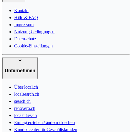
Kontakt
Hilfe & FAQ
Impressum
Nutzungsbedingungen
Datenschutz
Cookie-Einstellungen
Unternehmen
Über local.ch
localsearch.ch
search.ch
renovero.ch
localcities.ch
Eintrag erstellen / ändern / löschen
Kundencenter für Geschäftskunden