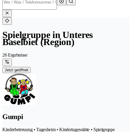
Spielgruppe in Unteres
Baselbiet (Region)
26 Ergebnisse
Jetzt geöffnet
Gumpi
Kinderbetreuung • Tagesheim • Kindertagesstätte • Spielgruppe