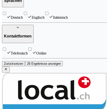
Sprachen
Deutsch
Englisch
Italienisch
Kontaktformen
Telefonisch
Online
Zurücksetzen
26 Ergebnisse anzeigen