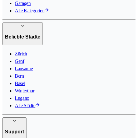
Garagen
Alle Kategorien
Beliebte Städte
Zürich
Genf
Lausanne
Bern
Basel
Winterthur
Lugano
Alle Städte
Support