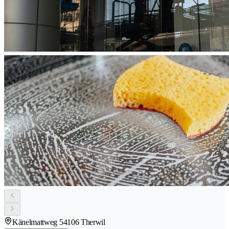
Känelmattweg 5
4106 Therwil