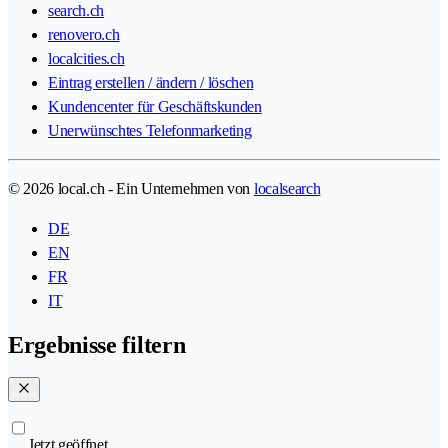
search.ch
renovero.ch
localcities.ch
Eintrag erstellen / ändern / löschen
Kundencenter für Geschäftskunden
Unerwünschtes Telefonmarketing
© 2026 local.ch - Ein Unternehmen von
localsearch
DE
EN
FR
IT
Ergebnisse filtern
Jetzt geöffnet