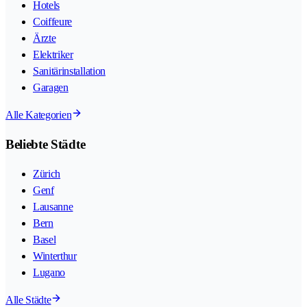
Hotels
Coiffeure
Ärzte
Elektriker
Sanitärinstallation
Garagen
Alle Kategorien
Beliebte Städte
Zürich
Genf
Lausanne
Bern
Basel
Winterthur
Lugano
Alle Städte