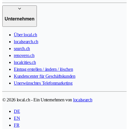
Unternehmen
Über local.ch
localsearch.ch
search.ch
renovero.ch
localcities.ch
Eintrag erstellen / ändern / löschen
Kundencenter für Geschäftskunden
Unerwünschtes Telefonmarketing
© 2026 local.ch - Ein Unternehmen von
localsearch
DE
EN
FR