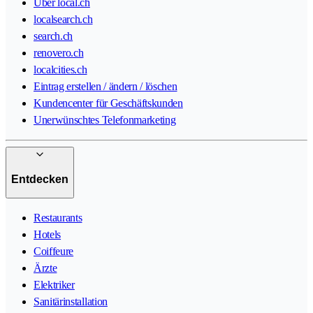
Über local.ch
localsearch.ch
search.ch
renovero.ch
localcities.ch
Eintrag erstellen / ändern / löschen
Kundencenter für Geschäftskunden
Unerwünschtes Telefonmarketing
Entdecken
Restaurants
Hotels
Coiffeure
Ärzte
Elektriker
Sanitärinstallation