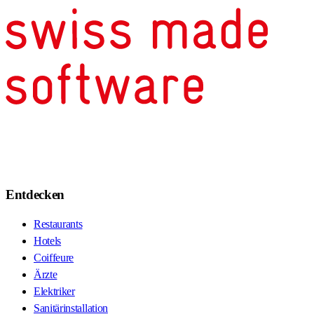
Entdecken
Restaurants
Hotels
Coiffeure
Ärzte
Elektriker
Sanitärinstallation