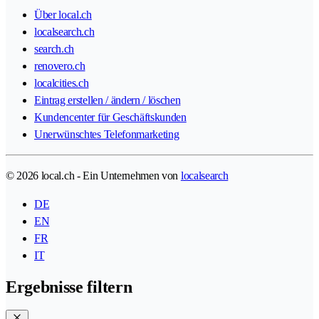
Über local.ch
localsearch.ch
search.ch
renovero.ch
localcities.ch
Eintrag erstellen / ändern / löschen
Kundencenter für Geschäftskunden
Unerwünschtes Telefonmarketing
© 2026 local.ch - Ein Unternehmen von
localsearch
DE
EN
FR
IT
Ergebnisse filtern