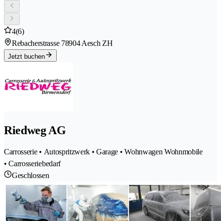
4
(6)
Rebacherstrasse 7
8904 Aesch ZH
Jetzt buchen
Riedweg AG
Carrosserie • Autospritzwerk • Garage • Wohnwagen Wohnmobile
• Carrosseriebedarf
Geschlossen