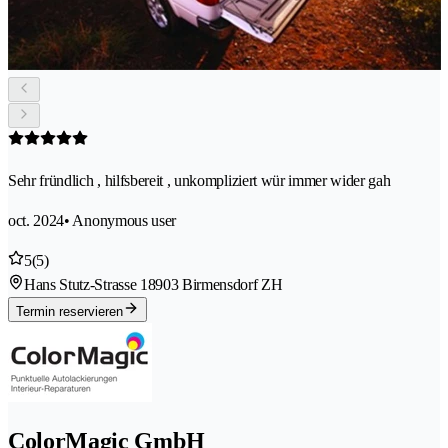
Sehr fründlich , hilfsbereit , unkompliziert wür immer wider gah
oct. 2024
• Anonymous user
5
(5)
Hans Stutz-Strasse 1
8903 Birmensdorf ZH
Termin reservieren
ColorMagic GmbH