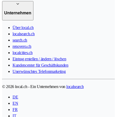
Unternehmen
Über local.ch
localsearch.ch
search.ch
renovero.ch
localcities.ch
Eintrag erstellen / ändern / löschen
Kundencenter für Geschäftskunden
Unerwünschtes Telefonmarketing
© 2026 local.ch - Ein Unternehmen von
localsearch
DE
EN
FR
IT