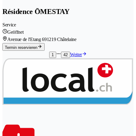
Résidence ŌMESTAY
Service
Geöffnet
Avenue de l'Etang 69
1219 Châtelaine
Termin reservieren
Weiter
1
42